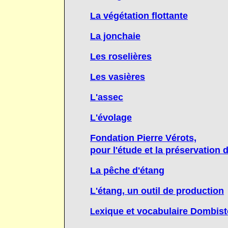
La végétation flottante
La jonchaie
Les roselières
Les vasières
L'assec
L'évolage
Fondation Pierre Vérots,
pour l'étude et la préservation 
La pêche d'étang
L'étang, un outil de production
xique et vocabulaire Dombist
Le