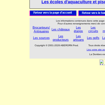
Les écoles d'aquaculture et pis
Les informations contenues dans cette page s
Pour d'autres renseignements merci de cont
Brocanteurs/
Les
Les
Les châteaux
étangs
circuits
m
Antiquaires
Les
Les
Les sources
Les golfs
L
producteurs
artisans
Copyright © 2001-2026 ABERORN Prod.
Tous droits ré
Liez votre site
La Dombes est