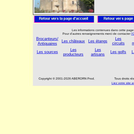
Les informations contenues dans cette page s
Pour d'autres renseignements merci de contacter
l
Brocanteurs/
Les
Les châteaux
Les étangs
circuits
Antiquaires
Les
Les
Les sources
Les golfs
L
producteurs
artisans
Copyright © 2001-2026 ABERORN Prod.
Tous droits r
Liez votre site