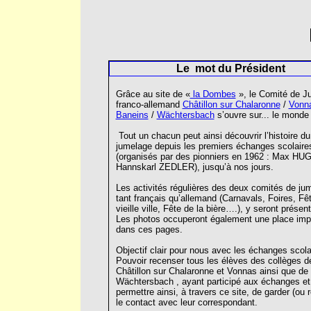
Le mot du Président
Grâce au site de «
la Dombes
», le Comité de J
franco-allemand
Châtillon sur Chalaronne
/
Vonn
Baneins
/
Wächtersbach
s’ouvre sur... le monde 
Tout un chacun peut ainsi découvrir l’histoire du
jumelage depuis les premiers échanges scolaire
(organisés par des pionniers en 1962 : Max HU
Hannskarl ZEDLER), jusqu’à nos jours.
Les activités régulières des deux comités de ju
tant français qu’allemand (Carnavals, Foires, Fêt
vieille ville, Fête de la bière….), y seront présen
Les photos occuperont également une place imp
dans ces pages.
Objectif clair pour nous avec les échanges scola
Pouvoir recenser tous les élèves des collèges d
Châtillon sur Chalaronne et Vonnas ainsi que de
Wächtersbach , ayant participé aux échanges et 
permettre ainsi, à travers ce site, de garder (ou 
le contact avec leur correspondant.