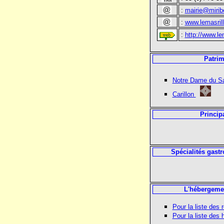
:
mairie@miribe
:
www.lemasrill
:
http://www.lema
Patrim
Notre Dame du S
Carillon
Princip
Spécialités gast
L'hébergemen
Pour la liste des r
Pour la liste des