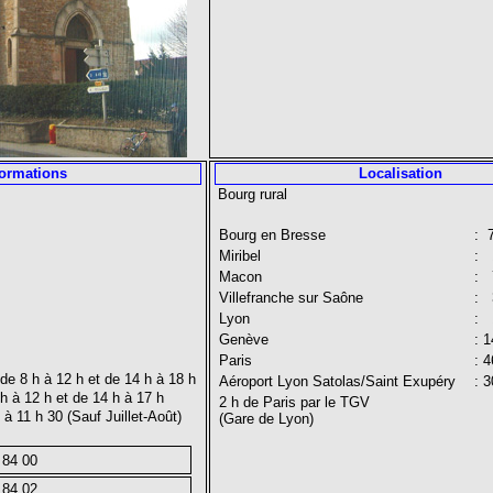
formations
Localisation
Bourg rural
Bourg en Bresse
: 
Miribel
: 
Macon
: 
Villefranche sur Saône
: 
Lyon
: 
Genève
: 
Paris
: 
 de 8 h à 12 h et de 14 h à 18 h
Aéroport Lyon Satolas/Saint Exupéry
: 
h à 12 h et de 14 h à 17 h
2 h de Paris par le TGV
à 11 h 30 (Sauf Juillet-Août)
(Gare de Lyon)
5 84 00
 84 02