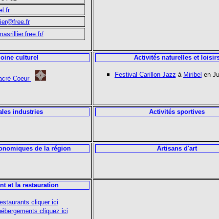
l.fr
ier@free.fr
srillier.free.fr/
oine culturel
Activités naturelles et loisir
Festival Carillon Jazz
à
Miribel
en Jui
acré Coeur
ales industries
Activités sportives
ronomiques de la région
Artisans d'art
t et la restauration
estaurants cliquer ici
 hébergements cliquez ici