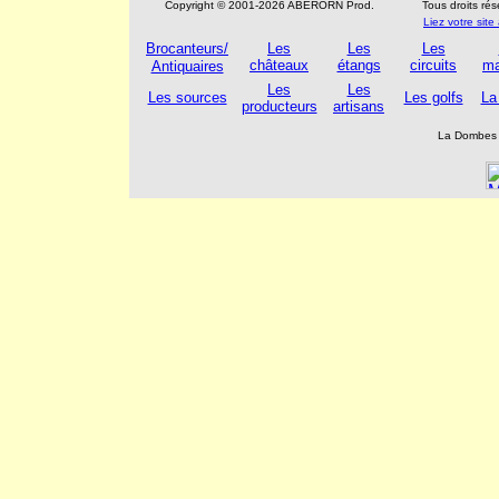
Copyright © 2001-2026 ABERORN Prod.
Tous droits ré
Liez votre si
Brocanteurs/
Les
Les
Les
châteaux
étangs
circuits
ma
Antiquaires
Les
Les
Les sources
Les golfs
La
producteurs
artisans
La Dombes 