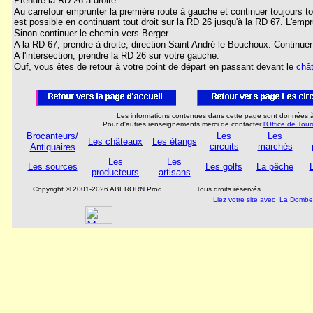
Prendre la RD 26 à droite.
Au carrefour emprunter la première route à gauche et continuer toujours tou
est possible en continuant tout droit sur la RD 26 jusqu'à la RD 67. L'empru
Sinon continuer le chemin vers Berger.
A la RD 67, prendre à droite, direction Saint André le Bouchoux. Continuer
A l'intersection, prendre la RD 26 sur votre gauche.
Ouf, vous êtes de retour à votre point de départ en passant devant le
châ
Les informations contenues dans cette page sont données à t
Pour d'autres renseignements merci de contacter
l'Office de Tou
Brocanteurs/
Les
Les
Les châteaux
Les étangs
circuits
marchés
Antiquaires
Les
Les
Les sources
Les golfs
La pêche
producteurs
artisans
Copyright © 2001-2026 ABERORN Prod.
Tous droits réservés.
Liez votre site avec La Dombe