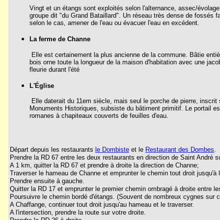
Vingt et un étangs sont exploités selon l'alternance, assec/évolag
groupe dit "du Grand Bataillard". Un réseau très dense de fossés 
selon le cas, amener de l'eau ou évacuer l'eau en excédent.
La ferme de Channe
Elle est certainement la plus ancienne de la commune. Bâtie entiè
bois orne toute la longueur de la maison d'habitation avec une jaco
fleurie durant l'été
L'Église
Elle daterait du 11em siècle, mais seul le porche de pierre, inscrit
Monuments Historiques, subsiste du bâtiment primitif. Le portail e
romanes à chapiteaux couverts de feuilles d'eau.
Départ depuis les restaurants
le Dombiste
et le
Restaurant des Dombes
Prendre la RD 67 entre les deux restaurants en direction de Saint André s
A 1 km, quitter la RD 67 et prendre à droite la direction de Channe;
Traverser le hameau de Channe et emprunter le chemin tout droit jusqu'à 
Prendre ensuite à gauche.
Quitter la RD 17 et emprunter le premier chemin ombragé à droite entre le
Poursuivre le chemin bordé d'étangs. (Souvent de nombreux cygnes sur c
A Chaffange, continuer tout droit jusqu'au hameau et le traverser.
A l'intersection, prendre la route sur votre droite.