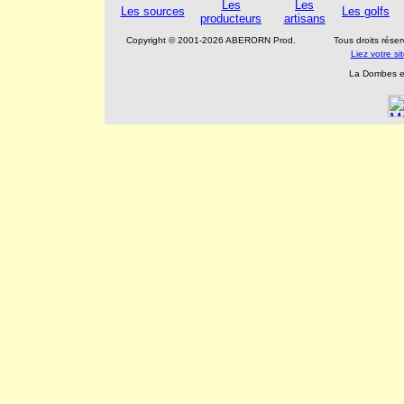
Les
Les
Les sources
Les golfs
producteurs
artisans
Copyright © 2001-2026 ABERORN Prod.
Tous droits rés
Liez votre s
La Dombes es