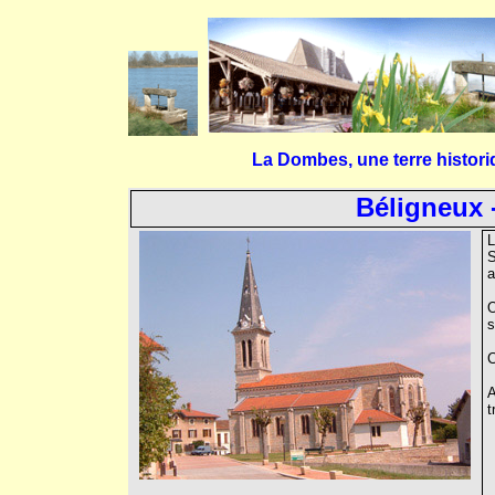
La Dombes, une terre histori
Béligneux 
L
S
a
O
s
C
A
t