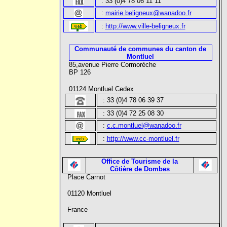
: 33 (0)4 78 06 11 11
:
mairie.beligneux@wanadoo.fr
:
http://www.ville-beligneux.fr
Communauté de communes du canton de
Montluel
85,avenue Pierre Cormorèche
BP 126
01124 Montluel Cedex
:
33 (0)4 78 06 39 37
:
33 (0)4 72 25 08 30
:
c.c.montluel@wanadoo.fr
:
http://www.cc-montluel.fr
Office de Tourisme de la
Côtière de Dombes
Place Carnot
01120 Montluel
France