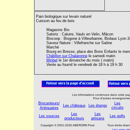
Pain biologique sur levain naturel
Cuisson au feu de bois
Magasins Bio
Satoriz : Caluire, Vaulx en Velin, Mâcon
Biocoop : Biogone à Villeurbanne, Biolaux Lyon 2e
Saveur Nature : Villefranche sur Saône
Marché
Bourg en Bresse, place des Bons Enfants le merc
Châtillon sur Chalaronne
le samedi matin
Miribel
le 1er dimanche du mois ( matin)
Vente au fournil le vendredi de 18 h à 19 h 30
Les informations contenues dans cette page
Pour d'autres renseignemen
Brocanteurs/
Les
Les châteaux
Les étangs
circuits
Antiquaires
Les
Les
Les sources
Les golfs
producteurs
artisans
Copyright © 2001-2026 ABERORN Prod.
Tous droits rés
Liez votre s