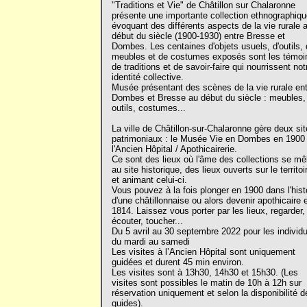
"Traditions et Vie" de Châtillon sur Chalaronne
présente une importante collection ethnographiqu
évoquant des différents aspects de la vie rurale 
début du siècle (1900-1930) entre Bresse et
Dombes. Les centaines d'objets usuels, d'outils, 
meubles et de costumes exposés sont les témoi
de traditions et de savoir-faire qui nourrissent not
identité collective.
Musée présentant des scènes de la vie rurale ent
Dombes et Bresse au début du siècle : meubles,
outils, costumes...
La ville de Châtillon-sur-Chalaronne gère deux si
patrimoniaux : le Musée Vie en Dombes en 1900 
l'Ancien Hôpital / Apothicairerie.
Ce sont des lieux où l'âme des collections se mê
au site historique, des lieux ouverts sur le territoi
et animant celui-ci.
Vous pouvez à la fois plonger en 1900 dans l'hist
d'une châtillonnaise ou alors devenir apothicaire 
1814. Laissez vous porter par les lieux, regarder,
écouter, toucher...
Du 5 avril au 30 septembre 2022 pour les individ
du mardi au samedi ​
Les visites à l’Ancien Hôpital sont uniquement
guidées et durent 45 min environ.
Les visites sont à 13h30, 14h30 et 15h30. (Les
visites sont possibles le matin de 10h à 12h sur
réservation uniquement et selon la disponibilité d
guides).