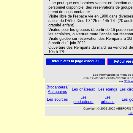
Il se peut que ces horaires varient en fonction du
personnel disponible, des réservations de groupe
merci de nous contacter. ​
Visite libre de l'espace vie en 1900 dans diverse
salles de l'Hôtel Dieu 10-12h et 14h-17h (2€ adult
gratuité enfant) ​
Visites pour les groupes (à partir de 16 personnes
les scolaires, ouverture toute l’année sur réservatio
Visite guidée sur réservation des Remparts à 10
à partir du 1 juin 2022. ​
Ouverture des Remparts du mardi au vendredi de
10h à 17h.
Les informations contenues d
Afin d'éviter des écarts éventuels de
ou
l'Offi
Brocanteurs/
Les châteaux
Les étangs
Les circ
Antiquaires
Les
Les
Les sources
Les go
producteurs
artisans
Copyright © 2001-2026 ABERORN P
Lie