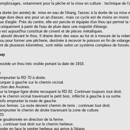
 remplissages, notamment pour la pêche et la mise en culture : technique de l'
a durée (en année) de mise en eau de l'étang, l'assec à la durée de sa mise e
olage dure deux ans pour un an d'assec, mais ce cycle est de moins en moins
 d'argile. Près du centre, elle est percée et équipée d'un thou qui permet la 
uniquement à partir de l'eau de pluie dans une majorité d'étangs.
u est aujourd'hui constitué de ciment et de pièces métalliques.
 aboutit devant le thou. Il draine donc des eaux au fur et à mesure de la vidange
hou pour former une pêcherie, destinée à recevoir le poisson en fin de vidange
ant de plusieurs kilomètres, sont reliés selon un système complexe de fossés
nay
possède un thou très visible portant la date de 1916.
:
emprunter la RD 70 à droite.
ifurquer à gauche sur le chemin vicinal.
ction des Avoines.
 la longue ligne droite recoupant la RD 82. Continuer toujours tout droit.
 le chemin vicinal traversant le petit bois, infléchir à gauche à sa sortie.
ifs emprunter la route de gauche.
ux fermes. La route devient chemin de terre ; continuer tout droit.
, emprunter le chemin de droite traversant la zone de culture.
70.
e goudronnée en direction de la ferme.
, continuer tout droit sur le chemin herbeux.
rder en face le sentier herbeux qui arrive à l'étang.