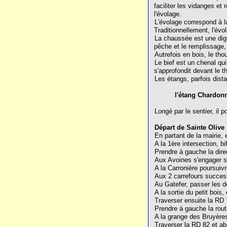
faciliter les vidanges et
l'évolage.
L'évolage correspond à l
Traditionnellement, l'év
La chaussée est une digue
pêche et le remplissage, 
Autrefois en bois, le tho
Le bief est un chenal qui
s'approfondit devant le t
Les étangs, parfois dist
l'étang Chardon
Longé par le sentier, il 
Départ de Sainte Olive 
En partant de la mairie, 
A la 1ère intersection, b
Prendre à gauche la dire
Aux Avoines s'engager sur
A la Carronière poursuivre
Aux 2 carrefours success
Au Gatefer, passer les de
A la sortie du petit bois
Traverser ensuite la RD 
Prendre à gauche la rout
A la grange des Bruyères
Traverser la RD 82 et abo