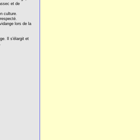
assec et de
n culture.
 respecté.
vidange lors de la
. Il s'élargit et
.
.