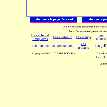
Les informations contenues dans cette p
Pour d'autres renseignements mer
Brocanteurs/
Les
Les châteaux
Les étangs
circuits
Antiquaires
Les
Les sources
Les producteurs
Les golf
artisans
Copyright © 2001-2026 ABERORN Prod.
Tous dro
Liez votr
La Dom