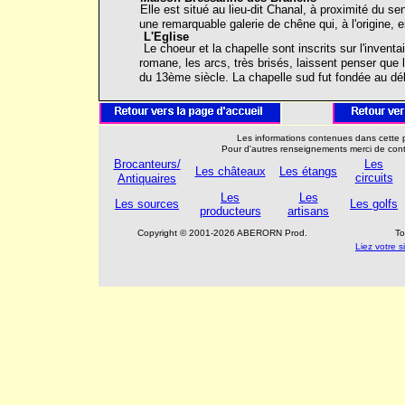
Elle est situé au lieu-dit Chanal, à proximité du 
une remarquable galerie de chêne qui, à l'origine, e
L'Eglise
Le choeur et la chapelle sont inscrits sur l'inven
romane, les arcs, très brisés, laissent penser que
du 13ème siècle. La chapelle sud fut fondée au dé
Les informations contenues dans cette p
Pour d'autres renseignements merci de con
Brocanteurs/
Les
Les châteaux
Les étangs
circuits
Antiquaires
Les
Les
Les sources
Les golfs
producteurs
artisans
Copyright © 2001-2026 ABERORN Prod.
To
Liez votre 