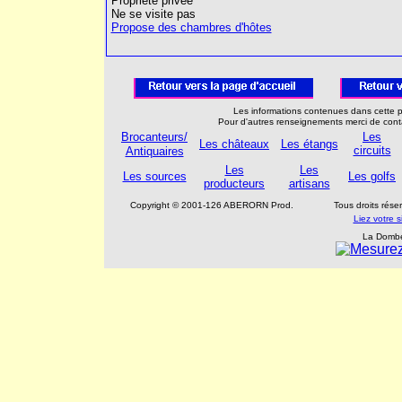
Propriété privée
Ne se visite pas
Propose des chambres d'hôtes
Les informations contenues dans cette p
Pour d'autres renseignements merci de con
Brocanteurs/
Les
Les châteaux
Les étangs
circuits
Antiquaires
Les
Les
Les sources
Les golfs
producteurs
artisans
Copyright © 2001-126 ABERORN Prod.
Tous droits rés
Liez votre 
La Dombe