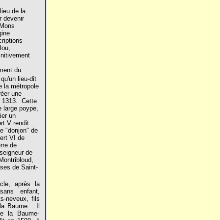
lieu de la
r devenir
 Mons
gine
riptions
lou,
initivement
ment du
qu'un lieu-dit
 la métropole
réer une
 1313.
Cette
e large poype,
ier un
rt V rendit
e "donjon" de
ert VI de
rre de
seigneur de
Montribloud,
sses de Saint-
cle, après la
sans enfant,
s-neveux, fils
 la Baume.
Il
 de la Baume-