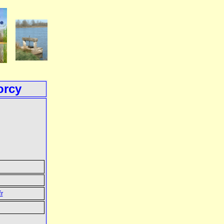
orcy
r