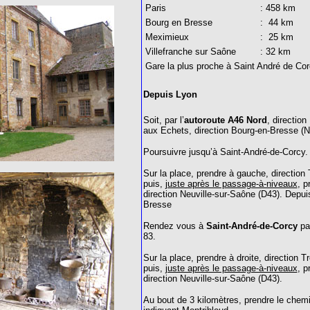
Paris
: 458 km
Bourg en Bresse
: 44 km
Meximieux
: 25 km
Villefranche sur Saône
: 32 km
Gare la plus proche à Saint André de Co
Depuis Lyon
Soit, par l’
autoroute A46 Nord
, direction 
aux Echets, direction Bourg-en-Bresse (N
Poursuivre jusqu’à Saint-André-de-Corcy.
Sur la place, prendre à gauche, direction
puis,
juste après le passage-à-niveaux
, p
direction Neuville-sur-Saône (D43).
Depui
Bresse
Rendez vous à
Saint-André-de-Corcy
par
83.
Sur la place, prendre à droite, direction T
puis,
juste après le passage-à-niveaux
, p
direction Neuville-sur-Saône (D43).
Au bout de 3 kilomètres, prendre le chemi