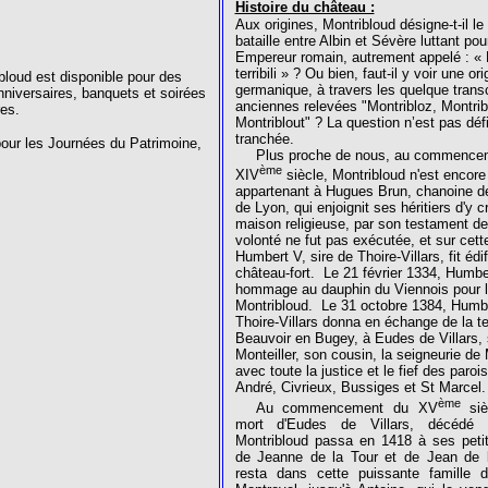
Histoire du château :
Aux origines, Montribloud désigne-t-il le 
bataille entre Albin et Sévère luttant pou
Empereur romain, autrement appelé : «
terribili » ? Ou bien, faut-il y voir une ori
bloud est disponible pour des
germanique, à travers les quelque transc
niversaires, banquets et soirées
anciennes relevées "Montribloz, Montrib
es.
Montriblout" ? La question n’est pas déf
tranchée.
pour les Journées du Patrimoine,
Plus proche de nous, au commence
ème
XIV
siècle, Montribloud n'est encore 
appartenant à Hugues Brun, chanoine de
de Lyon, qui enjoignit ses héritiers d'y c
maison religieuse, par son testament de
volonté ne fut pas exécutée, et sur cett
Humbert V, sire de Thoire-Villars, fit édif
château-fort.
Le 21 février 1334, Humbe
hommage au dauphin du Viennois pour l
Montribloud.
Le 31 octobre 1384, Humb
Thoire-Villars donna en échange de la te
Beauvoir en Bugey, à Eudes de Villars, 
Monteiller, son cousin, la seigneurie de 
avec toute la justice et le fief des paroi
André, Civrieux, Bussiges et St Marcel.
ème
Au commencement du XV
siè
mort d'Eudes de Villars, décédé 
Montribloud passa en 1418 à ses petit
de Jeanne de la Tour et de Jean de
resta dans cette puissante famille