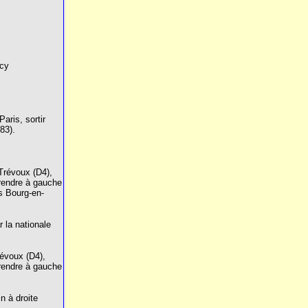
rcy
Paris, sortir
83).
 Trévoux (D4),
rendre à gauche
s Bourg-en-
 la nationale
révoux (D4),
rendre à gauche
n à droite