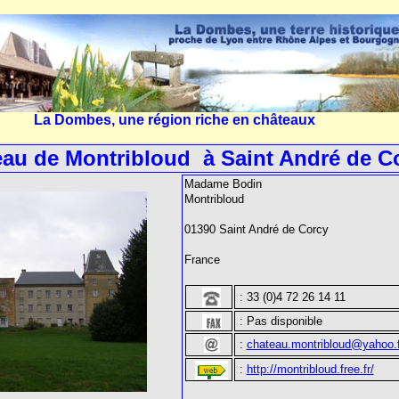
La Dombes, une région riche en châteaux
au de Montribloud à Saint André de C
Madame Bodin
Montribloud
01390 Saint André de Corcy
France
:
33 (0)4 72 26 14 11
: Pas disponible
:
chateau.montribloud@yahoo.f
:
http://montribloud.free.fr/