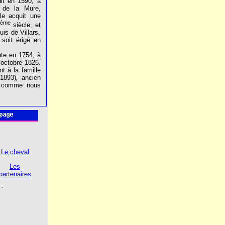
dit en 1590, à
 de la Mure,
lle acquit une
ème
I
siècle, et
is de Villars,
 soit érigé en
nte en 1754, à
n octobre 1826.
t à la famille
-1893)
,
ancien
er comme nous
Le cheval
Les
partenaires
.