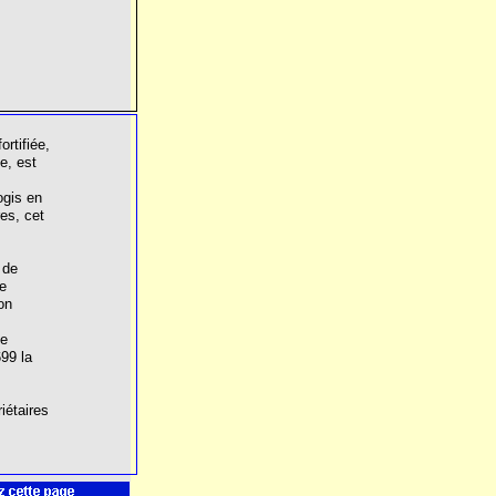
ortifiée,
e, est
ogis en
es, cet
 de
e
on
de
99 la
iétaires