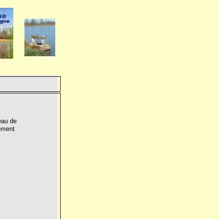
eau de
lement