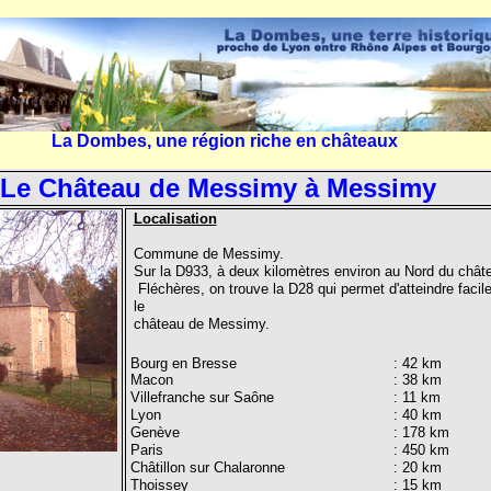
La Dombes, une région riche en châteaux
Le Château de Messimy à Messimy
Localisation
Commune de Messimy.
Sur la D933, à deux kilomètres environ au Nord du chât
Fléchères, on trouve la D28 qui permet d'atteindre faci
le
château de Messimy.
Bourg en Bresse
: 42 km
Macon
: 38 km
Villefranche sur Saône
: 11 km
Lyon
: 40 km
Genève
: 178 km
Paris
: 450 km
Châtillon sur Chalaronne
: 20 km
Thoissey
: 15 km