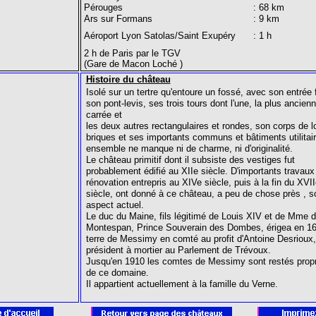
Pérouges
: 68 km
Ars sur Formans
: 9 km
Aéroport Lyon Satolas/Saint Exupéry
: 1 h
2 h de Paris par le TGV
(Gare de Macon Loché )
Histoire du château
Isolé sur un tertre qu'entoure un fossé, avec son entrée f
son pont-levis, ses trois tours dont l'une, la plus ancienn
carrée et
les deux autres rectangulaires et rondes, son corps de l
briques et ses importants communs et bâtiments utilitair
ensemble ne manque ni de charme, ni d'originalité.
Le château primitif dont il subsiste des vestiges fut
probablement édifié au XIIe siècle. D'importants travaux
rénovation entrepris au XIVe siècle, puis à la fin du XVII
siècle, ont donné à ce château, a peu de chose près , s
aspect actuel.
Le duc du Maine, fils légitimé de Louis XIV et de Mme 
Montespan, Prince Souverain des Dombes, érigea en 16
terre de Messimy en comté au profit d'Antoine Desrioux,
président à mortier au Parlement de Trévoux.
Jusqu'en 1910 les comtes de Messimy sont restés propr
de ce domaine.
Il appartient actuellement à la famille du Verne.