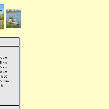
25 km
25 km
25 km
50 km
1 h 30
450 km
1 h
V