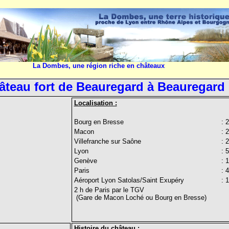
La Dombes, une région riche en châteaux
âteau fort de Beauregard à Beauregard
Localisation :
Bourg en Bresse
: 
Macon
: 
Villefranche sur Saône
: 
Lyon
: 
Genève
: 
Paris
: 
Aéroport Lyon Satolas/Saint Exupéry
: 
2 h de Paris par le TG
(Gare de Macon Loché ou Bourg en Bresse)
Histoire du château :