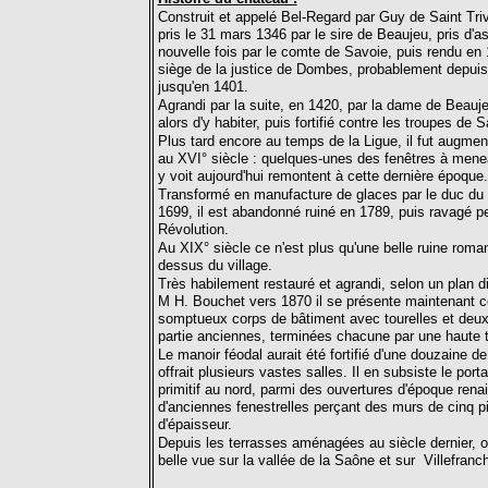
Construit et appelé Bel-Regard par Guy de Saint Tri
pris le 31 mars 1346 par le sire de Beaujeu, pris d'a
nouvelle fois par le comte de Savoie, puis rendu en 13
siège de la justice de Dombes, probablement depui
jusqu'en 1401.
Agrandi par la suite, en 1420, par la dame de Beauje
alors d'y habiter, puis fortifié contre les troupes de S
Plus tard encore au temps de la Ligue, il fut augme
au XVI° siècle : quelques-unes des fenêtres à mene
y voit aujourd'hui remontent à cette dernière époque.
Transformé en manufacture de glaces par le duc du
1699, il est abandonné ruiné en 1789, puis ravagé p
Révolution.
Au XIX° siècle ce n'est plus qu'une belle ruine roman
dessus du village.
Très habilement restauré et agrandi, selon un plan di
M H. Bouchet vers 1870 il se présente maintenant
somptueux corps de bâtiment avec tourelles et deux
partie anciennes, terminées chacune par une haute t
Le manoir féodal aurait été fortifié d'une douzaine de
offrait plusieurs vastes salles. Il en subsiste le porta
primitif au nord, parmi des ouvertures d'époque rena
d'anciennes fenestrelles perçant des murs de cinq p
d'épaisseur.
Depuis les terrasses aménagées au siècle dernier, on
belle vue sur la vallée de la Saône et sur Villefranc