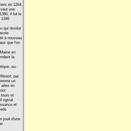
viers en 1264,
ssaut une
80, il fut le
s 1346
u qui résolut
avoie.
nté à nouveau
aux que l'on
 Maine en
endant la
tique, au-
fférent, par
 comme un
 ailes en
our.
 tours et
il ogival
issance et
ieds
 jouit d'une
he.