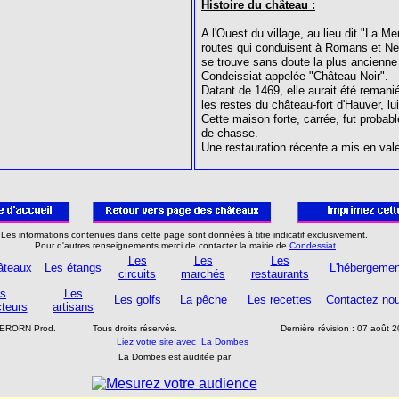
Histoire du château :
A l'Ouest du village, au lieu dit "La Me
routes qui conduisent à Romans et Ne
se trouve sans doute la plus ancienne
Condeissiat appelée "Château Noir".
Datant de 1469, elle aurait été remani
les restes du château-fort d'Hauver, lu
Cette maison forte, carrée, fut probab
de chasse.
Une restauration récente a mis en vale
Les informations contenues dans cette page sont données à titre indicatif exclusivement.
Pour d'autres renseignements merci de contacter la mairie de
Condessiat
Les
Les
Les
âteaux
Les étangs
L'hébergemen
circuits
marchés
restaurants
s
Les
Les golfs
La pêche
Les recettes
Contactez no
teurs
artisans
BERORN Prod.
Tous droits réservés.
Dernière révision :
07 août 
Liez votre site avec La Dombes
La Dombes est auditée par