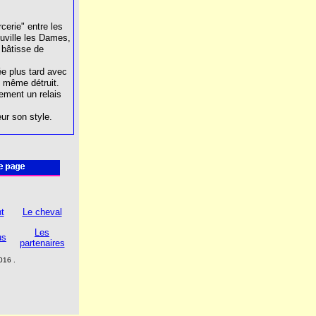
rcerie" entre les
uville les Dames,
 bâtisse de
ée plus tard avec
i même détruit.
lement un relais
ur son style.
t
Le cheval
Les
us
partenaires
2016
.