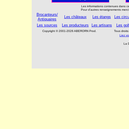
Les informations contenues dans cet
Pour d'autres renseignements merci
Brocanteurs/
Les châteaux
Les étangs
Les circu
Antiquaires
Les sources
Les producteurs
Les artisans
Les gol
Copyright © 2001-2026 ABERORN Prod.
Tous droit
Liez v
La 