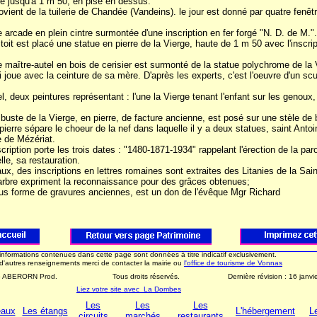
re jusqu'à 1 m 50, en pisé en dessus.
ovient de la tuilerie de Chandée (Vandeins). le jour est donné par quatre fenê
e arcade en plein cintre surmontée d'une inscription en fer forgé "N. D. de M.".
 toit est placé une statue en pierre de la Vierge, haute de 1 m 50 avec l'inscri
e maître-autel en bois de cerisier est surmonté de la statue polychrome de la 
i joue avec la ceinture de sa mère. D'après les experts, c'est l'oeuvre d'un sc
, deux peintures représentant : l'une la Vierge tenant l'enfant sur les genoux, l
 buste de la Vierge, en pierre, de facture ancienne, est posé sur une stèle de 
erre sépare le choeur de la nef dans laquelle il y a deux statues, saint Antoi
 de Mézériat.
cription porte les trois dates : "1480-1871-1934" rappelant l'érection de la paro
lle, sa restauration.
ux, des inscriptions en lettres romaines sont extraites des Litanies de la Sai
rbre expriment la reconnaissance pour des grâces obtenues;
s forme de gravures anciennes, est un don de l'évêque Mgr Richard
78
informations contenues dans cette page sont données à titre indicatif exclusivement.
d'autres renseignements merci de contacter la mairie ou
l'office de tourisme de Vonnas
26 ABERORN Prod.
Tous droits réservés.
Dernière révision :
16 janvi
Liez votre site avec La Dombes
Les
Les
Les
eaux
Les étangs
L'hébergement
L
circuits
marchés
restaurants