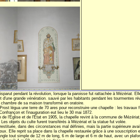
isparut pendant la révolution, lorsque la paroisse fut rattachée à Mézériat. El
et d'une grande vénération. sauvé par les habitants pendant les tourmentes rév
e chambre de sa maison transformé en oratoire.
ost légua une terre de 70 ares pour reconstruire une chapelle : les travaux 
onfrançon et l'inauguration eut lieu le 30 mai 1872.
n de l'Église et de l'État en 1905, la chapelle revint à la commune de Mézériat,
Les objets du culte furent transférés à Mézériat et la statue fut volée.
 restituée, dans des circonstances mal définies, mais la partie supérieure avai
ux. Elle reprit sa place dans la chapelle restaurée grâce à une souscription 
ngle tout simple de 12 m de long, 6 m de large et 6 m de haut, avec un plafon