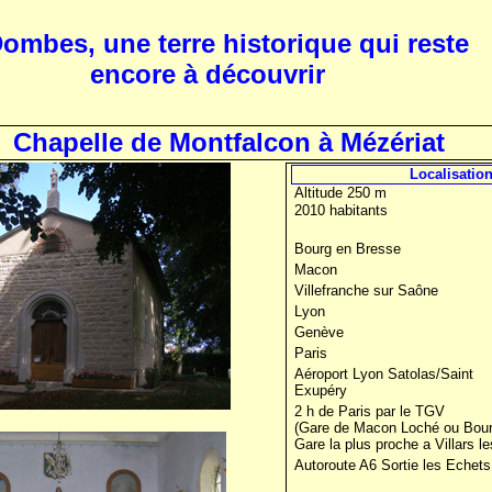
ombes, une terre historique qui reste
encore à découvrir
Chapelle de Montfalcon à Mézériat
Localisatio
Altitude 250 m
2010 habitants
Bourg en Bresse
Macon
Villefranche sur Saône
Lyon
Genève
Paris
Aéroport Lyon Satolas/Saint
Exupéry
2 h de Paris par le TGV
(Gare de Macon Loché ou Bour
Gare la plus proche a Villars 
Autoroute A6 Sortie les Echets