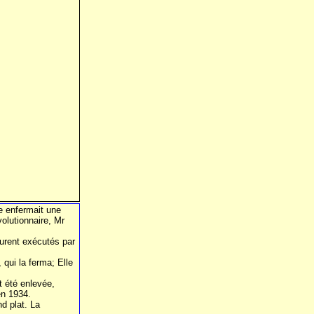
le enfermait une
olutionnaire, Mr
furent exécutés par
 qui la ferma; Elle
t été enlevée,
en 1934.
d plat. La