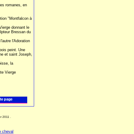
tres romanes, en
ption "Montfalcon à
Vierge donnant le
ulpteur Bressan du
'autre l'Adoration
bois peint. Une
ne et saint Joseph,
isse, la
nte Vierge
er 2011
.
e cheval