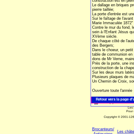
construction est en pier
Le dallage en briques pr
pierre taillée;
La porte d'entrée est un
Sur le faîtage de l'avant
Marie Immaculée 1872"
Contre le mur du fond, l
sein à l'Enfant Jésus qu
XVème siècle.
De chaque côté de l'autel
des Bergers;
Dans le choeur, un petit
table de communion en pi
dons de Mr Verne, maire
Près de la porte, une ins
construction de la chape
Sur les deux murs latéra
Plusieurs plaques de ma
Un Chemin de Croix, sou
Ouverture toute l'année
: 33 (0)4 74 30 28 
Les 
Pour 
Copyright © 2001-1
Brocanteurs/
Les chât
Antiquaires