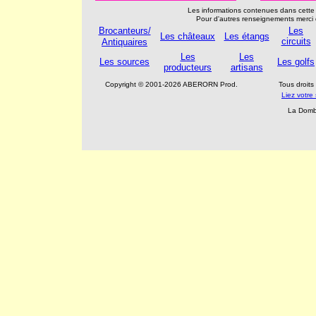
Les informations contenues dans cette 
Pour d'autres renseignements merci 
Brocanteurs/
Les
Les châteaux
Les étangs
circuits
Antiquaires
Les
Les
Les sources
Les golfs
producteurs
artisans
Copyright © 2001-2026 ABERORN Prod.
Tous droit
Liez votr
La Domb