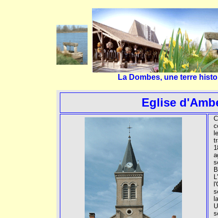
La Dombes, une terre histo
Eglise d'Amb
C
c
l
t
1
a
s
B
L
l
s
l
U
s