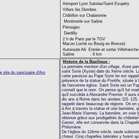
Aéroport Lyon Satolas/Saint Exupéry
Villars lès Dombes
Châtillon sur Chalaronne
Montmerle sur Saône
Pérouges
Dardilly
2 h de Paris par le TGV
Macon Loché ou Bourg en Bresse)
Autoroute A6 Entrée et sortie Villefranche
Saône : 6 km
Histoire de la Basilique :
La première mention d'un village, d'une par
saint Sixte (Xyste) date du Xème siècle. 
e site du sanctuaire d'Ars
cette paroisse au Pape Sixte Ier est rappel
présence de la statue du Pontife, située à 
de l'ancienne église. Saint Sixte est un Pa
connaît que le nom. On pense qu'il fut mar
qu'il succéda à Alexandre Premier. Il aura
dix ans à Rome dans les années 115 -125
rappelé dans beaucoup de régions. On en g
à Ars à travers la statue et une bannière, q
Jean-Marie Vianney. La bannière, en soie l
obtenue grâce aux prodigalités du châtelai
Garest, elle est conservée dans la Chapell
Philomène.
De l’église du 12ème siècle, seule subsiste
chœur. Cinq chapelles latérales y furent a