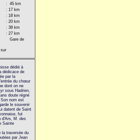
: 45 km
: 17 km
: 18 km
: 20 km
: 38 km
: 27 km
 Gare de
 sur
oisse dédié à
La dédicace de
ée par la
l'entrée du chœur
pe dont on ne
tyr sous Hadrien,
 sans doute régné
. Son nom est
arde le souvenir
ui datent de Saint
yonnaise, fut
n d'Ars, M. des
e Sainte
 la traversée du
joutées par Jean