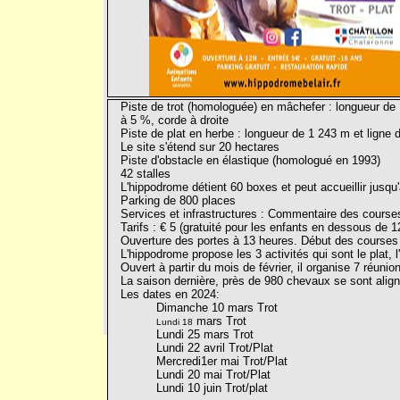
Piste de trot (homologuée) en mâchefer : longueur de 1
à 5 %, corde à droite
Piste de plat en herbe : longueur de 1 243 m et ligne 
Le site s'étend sur 20 hectares
Piste d'obstacle en élastique (homologué en 1993)
42 stalles
L'hippodrome détient 60 boxes et peut accueillir jusq
Parking de 800 places
Services et infrastructures : Commentaire des courses,
Tarifs : € 5 (gratuité pour les enfants en dessous de 1
Ouverture des portes à 13 heures. Début des courses
L'hippodrome propose les 3 activités qui sont le plat, l
Ouvert à partir du mois de février, il organise 7 réunio
La saison dernière, près de 980 chevaux se sont alig
Les dates en 2024:
Dimanche 10 mars Trot
mars Trot
Lundi 18
Lundi 25 mars Trot
Lundi 22 avril Trot/Plat
Mercredi
1er mai Trot/Plat
Lundi 20 mai Trot/Plat
Lundi 10 juin Trot/plat