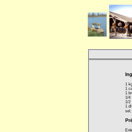
In
1 k
1 ca
1 br
1/4 
1/2 
1 dl
sel,
Pr
Enle