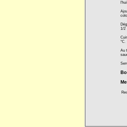
l'hu
Ajou
colo
Dégl
1/2 
Cui
°C.
Au t
sauc
Ser
Bo
Me
Rec