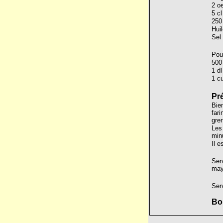
2 oe
5 cl
250 
Huil
Sel 
Pour
500
1 d
1 cu
Pr
Bien
fari
gren
Les 
min
Il e
Ser
may
Ser
Bo