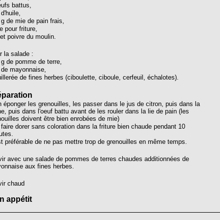
ufs battus,
 d'huile,
g de mie de pain frais,
e pour friture,
et poivre du moulin.
 la salade :
 g de pomme de terre,
l de mayonnaise,
illerée de fines herbes (ciboulette, ciboule, cerfeuil, échalotes).
éparation
 éponger les grenouilles, les passer dans le jus de citron, puis dans la
ne, puis dans l'oeuf battu avant de les rouler dans la lie de pain (les
ouilles doivent être bien enrobées de mie)
faire dorer sans coloration dans la friture bien chaude pendant 10
utes.
st préférable de ne pas mettre trop de grenouilles en même temps.
vir avec une salade de pommes de terres chaudes additionnées de
onnaise aux fines herbes.
vir chaud
n appétit