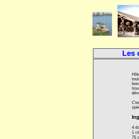
Les 
Hôte
tout
bord
trou
dév
C'es
spéc
In
4 d
1 ci
75 g