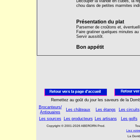
Découper la viande en cubes, la répa
chou dans de petites marmites indiv
Présentation du plat
Parsemer de croûtons et, éventuel
Faire gratiner quelques minutes au 
Servir aussitôt.
Bon appétit
Remettez au goût du jour les saveurs de la Dom
Brocanteurs/
Les châteaux
Les étangs
Les circuits
Antiquaires
Les sources
Les producteurs
Les artisans
Les golfs
Copyright © 2001-2026 ABERORN Prod.
Tou
Liez vot
La Domb