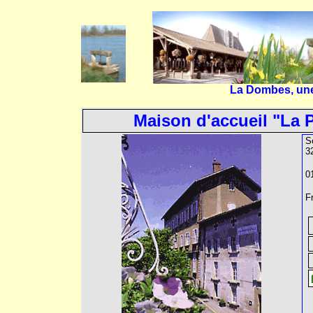
La Dombes, une 
Maison d'accueil "La 
S
3
0
F