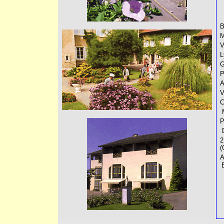
B
M
V
L
G
P
A
V
C
M
P
D
2
(
A