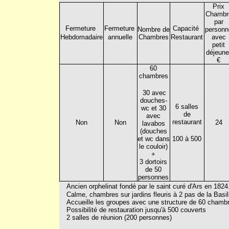
Prix
Chambr
par
Fermeture
Fermeture
Capacité
Nombre de
personn
Hebdomadaire
annuelle
Chambres
Restaurant
avec
petit
déjeune
€
60
chambres
30 avec
douches-
6 salles
wc et 30
de
avec
restaurant
Non
Non
24
lavabos
(douches
et wc dans
100 à 500
le couloir)
+
3 dortoirs
de 50
personnes
Ancien orphelinat fondé par le saint curé d'Ars en 1824
Calme, chambres sur jardins fleuris à 2 pas de la Basil
Accueille les groupes avec une structure de 60 chambre
Possibilité de restauration jusqu'à 500 couverts
2 salles de réunion (200 personnes)