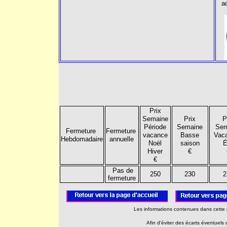
a
Prix
Semaine
Prix
P
Période
Semaine
Sem
Fermeture
Fermeture
vacance
Basse
Vac
Hebdomadaire
annuelle
Noël
saison
É
Hiver
€
€
Pas de
250
230
2
fermeture
Les informations contenues dans cette p
Afin d'éviter des écarts éventuels