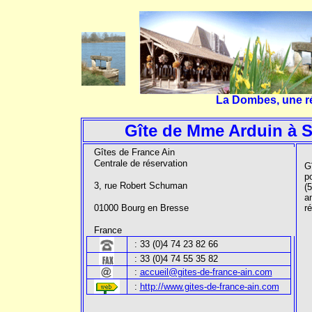
La Dombes, une rég
Gîte de Mme Arduin à S
Gîtes de France Ain
Centrale de réservation
Gî
p
3, rue Robert Schuman
(
a
01000 Bourg en Bresse
r
France
:
33 (0)4 74 23 82 66
:
33 (0)4 74 55 35 82
:
accueil@gites-de-france-ain.com
:
http://www.gites-de-france-ain.com