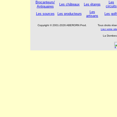
Brocanteurs/
Les
Les châteaux
Les étangs
circuits
Antiquaires
Les
Les sources
Les producteurs
Les golf
artisans
Copyright © 2001-2026 ABERORN Prod.
Tous droits rés
Liez votre s
La Dombes 