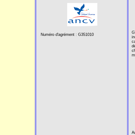
G
Numéro d'agrément :
G351010
i
c
d
c
m
A