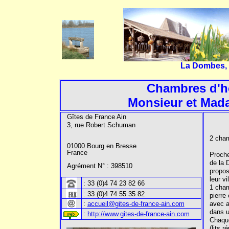
La Dombes, u
Chambres d'
Monsieur et Ma
Gîtes de France Ain
3, rue Robert Schuman
2 cha
01000 Bourg en Bresse
France
Proche
de la 
Agrément N° : 398510
propo
leur vil
:
33 (0)4 74 23 82 66
1 cham
:
33 (0)4 74 55 35 82
pierre
:
accueil@gites-de-france-ain.com
avec a
dans 
:
http://www.gites-de-france-ain.com
Chaque
(lits r