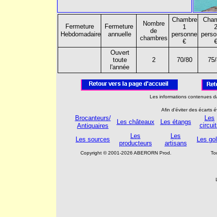
Chambre
Cha
Nombre
Fermeture
Fermeture
1
de
Hebdomadaire
annuelle
personne
pers
chambres
€
Ouvert
toute
2
70/80
75
l'année
Les informations contenues da
Afin d'éviter des écarts 
Brocanteurs/
Les
Les châteaux
Les étangs
circui
Antiquaires
Les
Les
Les sources
Les gol
producteurs
artisans
Copyright © 2001-2026 ABERORN Prod.
To