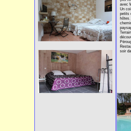
avec W
Un coi
petits
hôtes.
chemin
paysag
Terrai
découv
Péroug
Restau
soir da