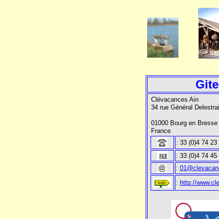
Gite
Clévacances Ain
34 rue Général Delestr
01000 Bourg en Bresse
France
: 33 (0)4 74 23
: 33 (0)4 74 45
:
01@clevacan
:
http://www.cl