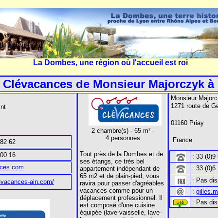
La Dombes, une région où l'accueil est roi
 Clévacances de Monsieur Majorczyk à 
Monsieur Majorc
1271 route de G
aint
01160 Priay
2 chambre(s) - 65 m² -
4 personnes
France
 82 62
Tout près de la Dombes et de
 00 16
: 33 (0)9
ses étangs, ce très bel
ces.com
: 33 (0)6
appartement indépendant de
65 m2 et de plain-pied, vous
: Pas dis
evacances-ain.com/
ravira pour passer d'agréables
vacances comme pour un
:
gilles.
déplacement professionnel. Il
:
Pas dis
est composé d'une cuisine
équipée (lave-vaisselle, lave-