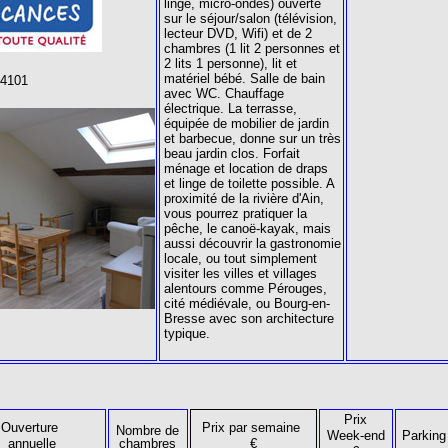
linge, micro-ondes) ouverte
sur le séjour/salon (télévision,
lecteur DVD, Wifi) et de 2
chambres (1 lit 2 personnes et
2 lits 1 personne), lit et
matériel bébé. Salle de bain
14101
avec WC. Chauffage
électrique. La terrasse,
équipée de mobilier de jardin
et barbecue, donne sur un très
beau jardin clos. Forfait
ménage et location de draps
et linge de toilette possible. A
proximité de la rivière d'Ain,
vous pourrez pratiquer la
pêche, le canoë-kayak, mais
aussi découvrir la gastronomie
locale, ou tout simplement
visiter les villes et villages
alentours comme Pérouges,
cité médiévale, ou Bourg-en-
Bresse avec son architecture
typique.
Prix
Ouverture
Prix par semaine
Nombre de
Week-end
Parking
annuelle
chambres
€