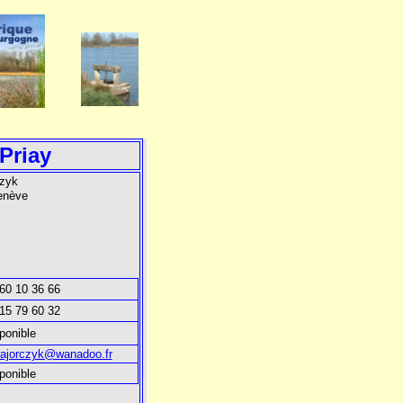
Priay
zyk
enève
 60 10 36 66
 15 79 60 32
ponible
majorczyk@wanadoo.fr
ponible