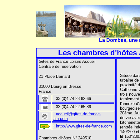
La Dombes, une ré
Les chambres d'hôtes 
Gîtes de France Loisirs Accueil
Centrale de réservation
Située dans
21 Place Bernard
urbaine de
proximité d
01000 Bourg en Bresse
Catherine 
France
trois nouv
: 33 (0)4 74 23 82 66
totalement
l'annexe d
: 33 (0)4 74 22 65 86
bourgeoise
20ème. Au
:
accueil@gites-de-france-
de vie ave
ain.com
kitchenett
:
http://www.gites-de-france.com
(entrée ind
140*200 et
lit 160*200
Chambres d'hôtes N° 249510