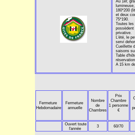
Au 1er, gr
lumineuse, 
180*200 (li
et deux co
75*190.
Toutes les
possèdent 
privative.
L'été, le p
servi dehor
Cueillette d
saisons su
Table d'hôt
réservation
A 15 km de
Prix
Nombre
Chambre
Fermeture
Fermeture
de
1 personne
Hebdomadaire
annuelle
p
Chambres
€
Ouvert toute
3
60/70
l'année