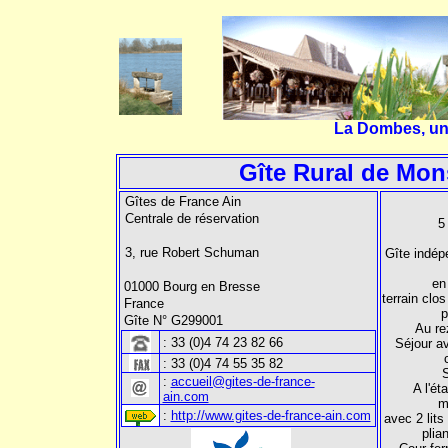
La Dombes, une 
Gîte Rural de Mon
Gîtes de France Ain
Centrale de réservation
5
3, rue Robert Schuman
Gîte indép
en
01000 Bourg en Bresse
terrain cl
France
p
Gîte N° G299001
Au re
:
33 (0)4 74 23 82 66
Séjour av
:
33 (0)4 74 55 35 82
S
:
accueil@gites-de-france-
A l'é
ain.com
m
:
http://www.gites-de-france-ain.com
avec 2 lits
plian