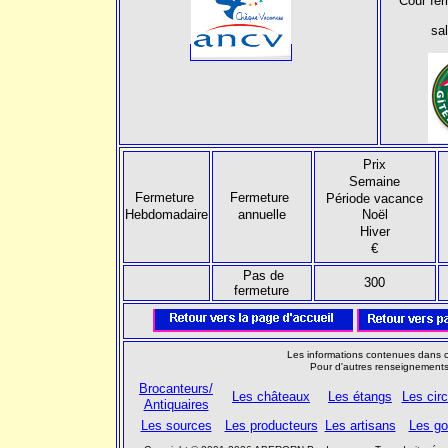
Cour fe
sal
Prix
Semaine
Fermeture
Fermeture
Période vacance
Hebdomadaire
annuelle
Noël
Hiver
€
Pas de
300
fermeture
Les informations contenues dans ce
Pour d'autres renseignements
Brocanteurs/
Les châteaux
Les étangs
Les circ
Antiquaires
Les sources
Les producteurs
Les artisans
Les go