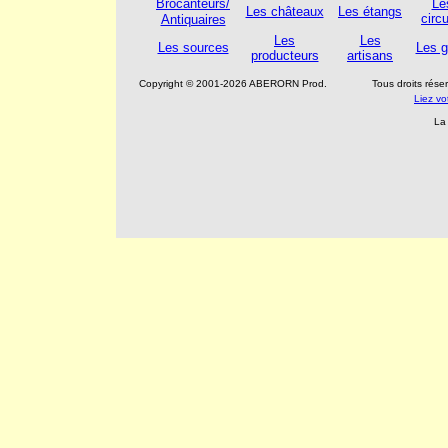
Brocanteurs/
Le
Les châteaux
Les étangs
circu
Antiquaires
Les
Les
Les sources
Les g
producteurs
artisans
Copyright © 2001-2026 ABERORN Prod.
Tous droits rés
Liez v
La