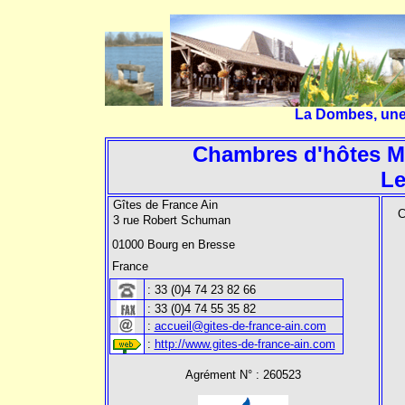
La Dombes, une r
Chambres d'hôtes M
Le
Gîtes de France Ain
C
3 rue Robert Schuman
01000 Bourg en Bresse
France
:
33 (0)4 74 23 82 66
:
33 (0)4 74 55 35 82
:
accueil@gites-de-france-ain.com
:
http://www.gites-de-france-ain.com
Agrément N° : 260523