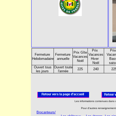
Prix
Pri
Prix Gî
te
Fermeture
Fermeture
Vacances
Vacan
Vacances
Hebdomadaire
annuelle
Hiver
Bas
Noël
Noël
sais
Ouvert tous
Ouvert toute
225
240
22
les jours
l'année
Les informations contenues dans c
Pour d'autres renseignements
Brocanteurs/