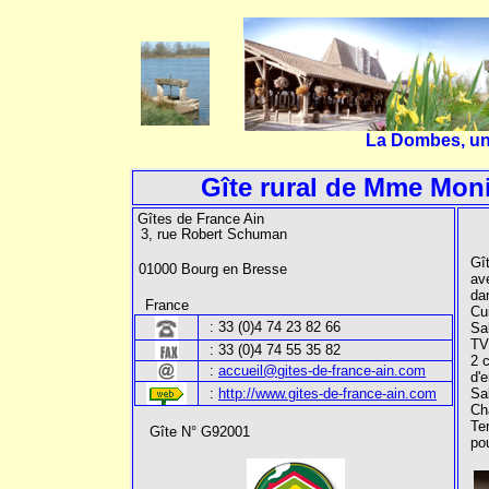
La Dombes, une
Gîte rural de Mme Moni
Gîtes de France Ain
3, rue Robert Schuman
Gî
01000 Bourg en Bresse
av
da
France
Cu
:
33 (0)4 74 23 82 66
Sa
TV
:
33 (0)4 74 55 35 82
2 c
:
accueil@gites-de-france-ain.com
d'e
:
http://www.gites-de-france-ain.com
Sal
Ch
Ter
Gîte N° G92001
pou