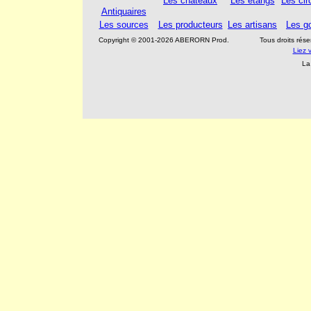
Les châteaux
Les étangs
Les cir
Antiquaires
Les sources
Les producteurs
Les artisans
Les go
Copyright © 2001-2026 ABERORN Prod.
Tous droits ré
Liez 
La