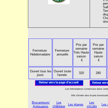
per
Sal
Ter
dis
Cha
rév
Prix par
Prix par
semaine
semaine
Fermeture
Fermeture
Très Haute
Haute
Hebdomadaire
annuelle
saison
saison
€
€
Ouvert tous les
Ouvert toute
320
280
jours
l'année
Les informations contenues dans cette
Afin d'éviter des écarts éventuel
Brocanteurs/
Les
Les
Les étangs
Les
châteaux
circuits
Antiquaires