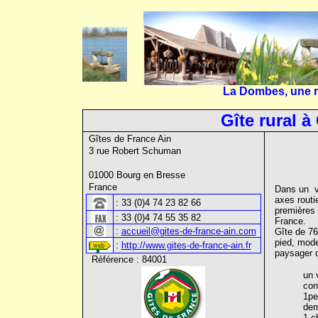
La Dombes, une ré
Gîte rural 
Gîtes de France Ain
3 rue Robert Schuman
01000 Bourg en Bresse
France
Dans un v
axes routi
:
33 (0)4 74 23 82 66
premières
:
33 (0)4 74 55 35 82
France.
:
accueil@gites-de-france-ain.com
Gîte de 76
pied, mode
:
http://www.gites-de-france-ain.fr
paysager 
Référence : 84001
un 
con
1pe
de
1 c