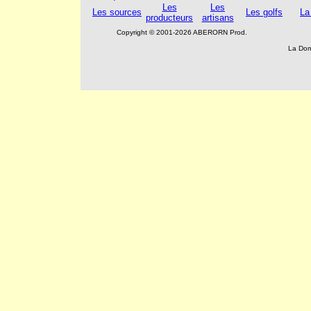
Les
Les
Les sources
Les golfs
La
producteurs
artisans
Copyright © 2001-2026 ABERORN Prod.
La Dom