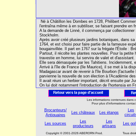
Né à Châtillon les Dombes en 1728, Philibert Commers
l'entraîna même à en subtiliser, se faisant prendre en fr
A la demande de Linné, il commença par collectionner
Stockholm.
Après avoir créé plusieurs jardins botaniques, dans sa 
1764, et est choisi pour faire partie de la fameuse expéd
bougainvillée. Il part en 1767 sur la frégate l'Étoile : B
Partout, il récolte les plantes nouvelles. Pour la petit
travestie en homme, lui servira de valet et d'assistant.
Elle sera démasquée par les Tahitiens. Incidemment, e
Arrivé à l'île de France (Ile Maurice), il se met à la dispo
Madagascar avant de revenir à l'île Bourbon (l'actuelle 
parvienne la nouvelle de son élection à l'Académie de
Il avait réuni un herbier important, décrit ensuite par 
On lui doit notamment l'introduction de l'hortensia en F
Les informations contenues dans ce
Pour plus d'informations conta
Brocanteurs/
Les
Les châteaux
Les étangs
circuit
Antiquaires
Les
Les
Les sources
Les gol
producteurs
artisans
Copyright © 2001-2026 ABERORN Prod.
Tous dro