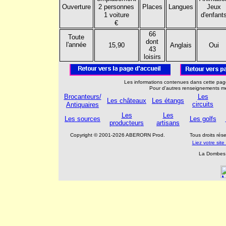
Ouverture
2 personnes
Places
Langues
Jeux
1 voiture
d'enfant
€
66
Toute
dont
l'année
15,90
Anglais
Oui
43
loisirs
Les informations contenues dans cette page
Pour d'autres renseignements me
Brocanteurs/
Les
Les châteaux
Les étangs
circuits
Antiquaires
Les
Les
Les sources
Les golfs
producteurs
artisans
Copyright © 2001-2026 ABERORN Prod.
Tous droits ré
Liez votre si
La Dombes 