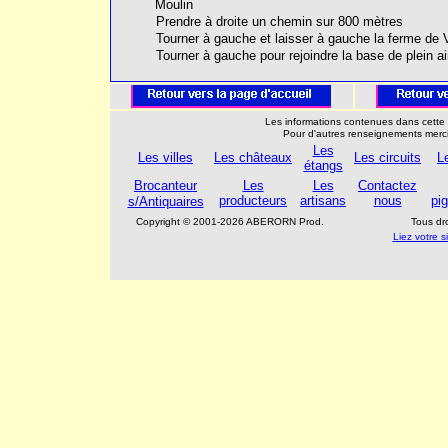
Moulin
Prendre à droite un chemin sur 800 mètres
Tourner à gauche et laisser à gauche la ferme de 
Tourner à gauche pour rejoindre la base de plein air
Les informations contenues dans cette 
Pour d'autres renseignements merc
Les
Les villes
Les châteaux
Les circuits
L
étangs
Brocanteur
Les
Les
Contactez
producteurs
artisans
nous
pi
s/Antiquaires
Copyright © 2001-2026 ABERORN Prod.
Tous dr
Liez votre 