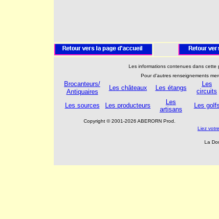
Les informations contenues dans cette p
Pour d'autres renseignements mer
Brocanteurs/
Les
Les châteaux
Les étangs
circuits
Antiquaires
Les
Les sources
Les producteurs
Les golf
artisans
Copyright © 2001-2026 ABERORN Prod.
Liez vot
La Do