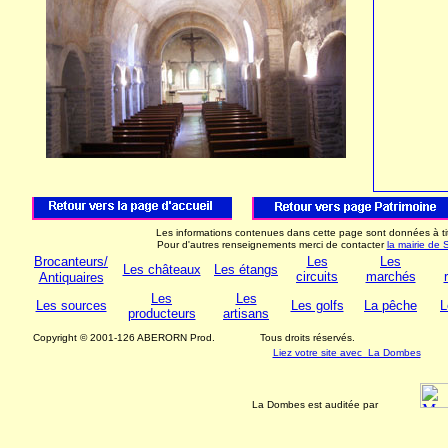
Les informations contenues dans cette page sont données à titr
Pour d'autres renseignements merci de contacter
la mairie de
Brocanteurs/
Les
Les
Les châteaux
Les étangs
circuits
marchés
Antiquaires
Les
Les
Les sources
Les golfs
La pêche
L
producteurs
artisans
Copyright © 2001-126 ABERORN Prod.
Tous droits réservés.
Liez votre site avec La Dombes
La Dombes est auditée par