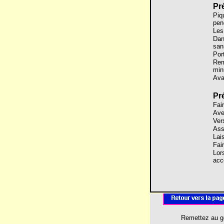
Pr
Piqu
pen
Les
Dan
san
Port
Rem
min
Ava
Pr
Fai
Avec
Ver
Ass
Lai
Fai
Lor
acc
Remettez au g