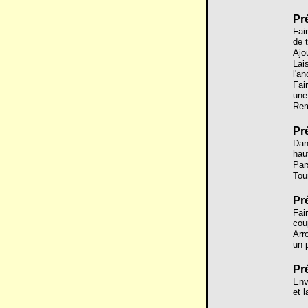
Pr
Fair
de 
Ajo
Lai
l'an
Fair
une
Reme
Pr
Dans
haut
Par
Tou
Pr
Fai
cou
Arr
un 
Pr
Env
et 