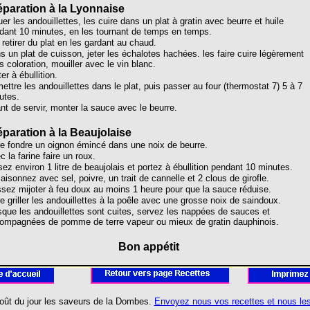
éparation à la Lyonnaise
er les andouillettes, les cuire dans un plat à gratin avec beurre et huile
dant 10 minutes, en les tournant de temps en temps.
 retirer du plat en les gardant au chaud.
s un plat de cuisson, jeter les échalotes hachées. les faire cuire légèrement
s coloration, mouiller avec le vin blanc.
er à ébullition.
ettre les andouillettes dans le plat, puis passer au four (thermostat 7) 5 à 7
utes.
nt de servir, monter la sauce avec le beurre.
éparation à la Beaujolaise
re fondre un oignon émincé dans une noix de beurre.
 la farine faire un roux.
sez environ 1 litre de beaujolais et portez à ébullition pendant 10 minutes.
aisonnez avec sel, poivre, un trait de cannelle et 2 clous de girofle.
ssez mijoter à feu doux au moins 1 heure pour que la sauce réduise.
re griller les andouillettes à la poêle avec une grosse noix de saindoux.
sque les andouillettes sont cuites, servez les nappées de sauces et
ompagnées de pomme de terre vapeur ou mieux de gratin dauphinois.
Bon appétit
oût du jour les saveurs de la Dombes.
Envoyez nous vos recettes et nous les