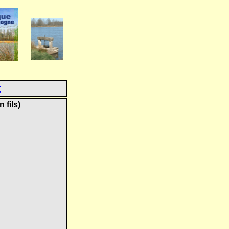
t
 fils)