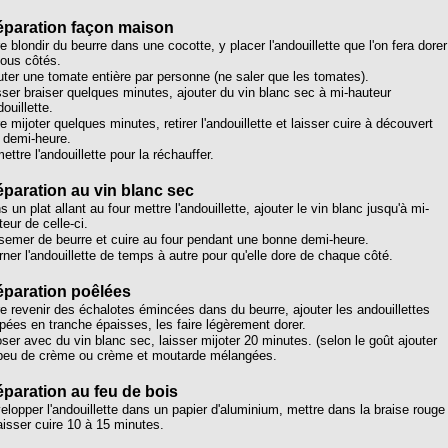
éparation façon maison
e blondir du beurre dans une cocotte, y placer l'andouillette que l'on fera dorer
tous côtés.
uter une tomate entière par personne (ne saler que les tomates).
sser braiser quelques minutes, ajouter du vin blanc sec à mi-hauteur
douillette.
e mijoter quelques minutes, retirer l'andouillette et laisser cuire à découvert
 demi-heure.
ttre l'andouillette pour la réchauffer.
éparation au vin blanc sec
 un plat allant au four mettre l'andouillette, ajouter le vin blanc jusqu'à mi-
eur de celle-ci.
semer de beurre et cuire au four pendant une bonne demi-heure.
rner l'andouillette de temps à autre pour qu'elle dore de chaque côté.
éparation poêlées
re revenir des échalotes émincées dans du beurre, ajouter les andouillettes
pées en tranche épaisses, les faire légèrement dorer.
oser avec du vin blanc sec, laisser mijoter 20 minutes. (selon le goût ajouter
peu de crème ou crème et moutarde mélangées.
éparation au feu de bois
elopper l'andouillette dans un papier d'aluminium, mettre dans la braise rouge
laisser cuire 10 à 15 minutes.