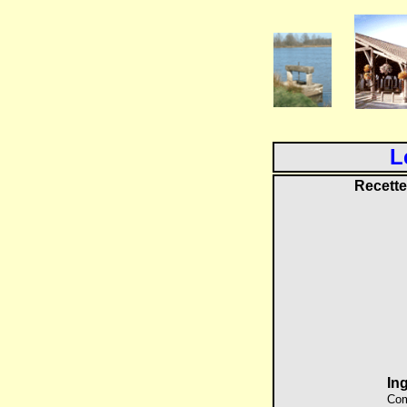
L
Recette
In
Com