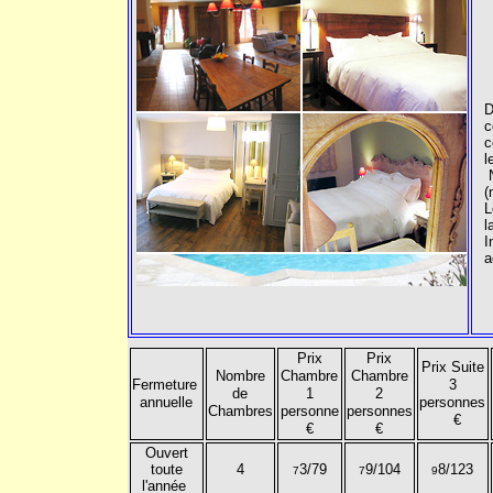
D
c
c
l
N
(
L
l
I
a
Prix
Prix
Prix
Suite
Nombre
Chambre
Chambre
Fermeture
3
de
1
2
annuelle
personnes
Chambres
personne
personnes
€
€
€
Ouvert
toute
4
3/79
9/104
8/123
7
7
9
l'année