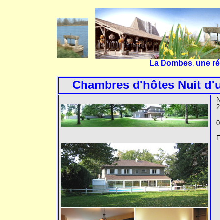
La Dombes, une régi
Chambres d'hôtes Nuit d'
N
2
0
F