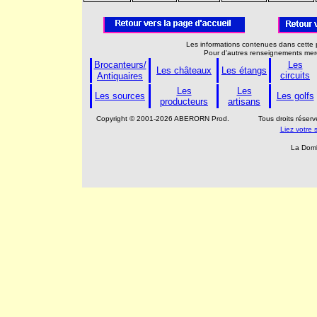
Les informations contenues dans cette p
Pour d'autres renseignements merc
Brocanteurs/
Les
Les châteaux
Les étangs
circuits
Antiquaires
Les
Les
Les sources
Les golfs
producteurs
artisans
Copyright © 2001-2026 ABERORN Prod.
Tous droits rése
Liez votre
La Domb