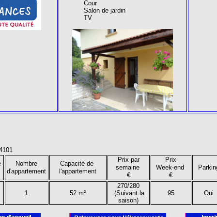
Cour
Salon de jardin
TV
4101
Prix par
Prix
e
Nombre
Capacité de
semaine
Week-end
Parkin
d'appartement
l'appartement
€
€
270/280
1
52 m²
(Suivant la
95
Oui
saison)