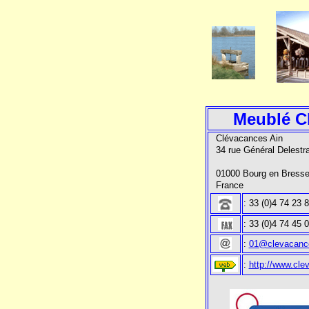
Meublé C
Clévacances Ain
34 rue Général Delestr
01000 Bourg en Bress
France
: 33 (0)4 74 23 
: 33 (0)4 74 45 
:
01@clevacanc
:
http://www.cle