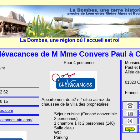
La Dombes, une région où l'accueil est roi
lévacances de M Mme Convers Paul à 
Pour 4 personnes
Monsie
Paul et
aint
Allée de
e
01320 C
82 62
France
Appartement de 52 m² s
itué au rez-de-
00 16
chaussée de la villa des propriétaires
es.com
Séjour cuisine (Canapé convertible
2 personnes)
vacances-ain.com/
1 chambre 1 lit 2 personnes (140)
Salle d'eau
WC
Parking